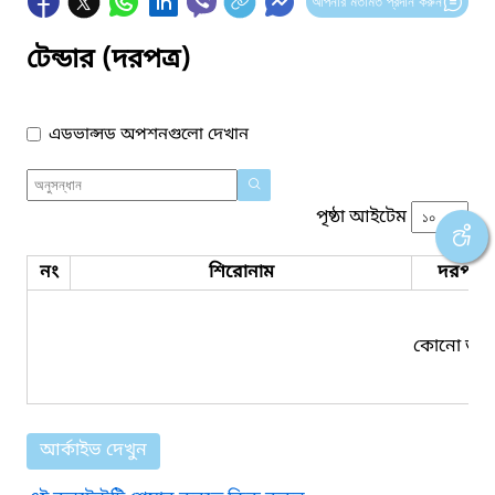
আপনার মতামত প্রদান করুন
টেন্ডার (দরপত্র)
এডভান্সড অপশনগুলো দেখান
পৃষ্ঠা আইটেম
নং
শিরোনাম
দরপত্র 
কোনো তথ্য
আর্কাইভ দেখুন