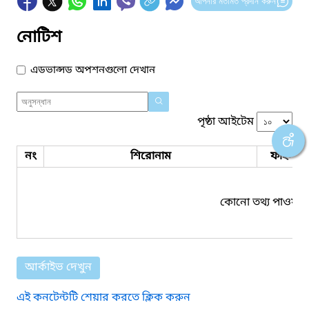
আপনার মতামত প্রদান করুন
নোটিশ
এডভান্সড অপশনগুলো দেখান
পৃষ্ঠা আইটেম
নং
শিরোনাম
ফাইল সম
কোনো তথ্য পাওয়া য
আর্কাইভ দেখুন
এই কনটেন্টটি শেয়ার করতে ক্লিক করুন